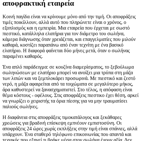
αποφρακτική εταιρεία
Κοινή παγίδα είναι να κρίνουμε μόνο από την τιμή. Οι αποφράξεις
τιμές ποικίλλουν, αλλά αυτό που πληρώνετε είναι ο χρόνος, ο
εξοπλισμός και η εμπειρία. Μια εταιρεία που έρχεται με σωστό
πιεστικό, κατάλληλα ελατήρια για τον διάμετρο του σωλήνα,
κάμερα διάγνωσης όταν χρειάζεται, και επαγγελματίες που μιλούν
καθαρά, κοστίζει παραπάνω από έναν τεχνίτη με ένα βασικό
ελατήριο. Η διαφορά φαίνεται δύο μήνες μετά, όταν ο σωλήνας
παραμένει καθαρός.
Ένα απλό παράδειγμα: σε κουζίνα διαμερίσματος, το ξεβούλωμα
σωληνώσεων με ελατήριο μπορεί να ανοίξει μια τρύπα στη μάζα
των λιπών και να ξεμπλοκάρει προσωρινά. Με πιεστικό και ζεστό
νερό, η μάζα αφαιρείται από τα τοιχώματα σε μεγαλύτερο μήκος,
άρα καθυστερεί να ξανασχηματιστεί. Στο τέλος, η απόφαση είναι
θέμα κόστους - οφέλους. Στις αποφράξεις πιεστικο έχει θέση, αρκεί
να γνωρίζει ο χειριστής τα όρια πίεσης για να μην τραυματίσει
παλιούς σωλήνες.
Η διαφάνεια στις αποφράξεις τιμοκατάλογος και ξεκάθαρες
χρεώσεις για βραδινή επίσκεψη εμπνέουν εμπιστοσύνη. Οι
αποφράξεις 24 ώρες χωρίς εκπλήξεις στην τιμή είναι σπάνιες, αλλά
υπάρχουν. Ένα σταθερό τηλέφωνο επικοινωνίας που απαντά και
τεχνικός που εξηγεί τι βρήκε μέσα στον σωλήνα έχουν αξία. Δεν