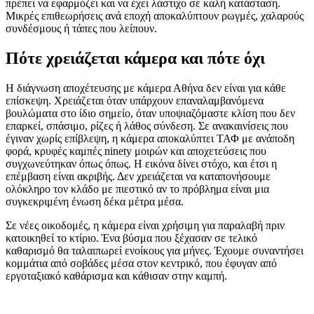
πρέπει να εφαρμόζει και να έχει λάστιχο σε καλή κατάσταση.
Μικρές επιθεωρήσεις ανά εποχή αποκαλύπτουν ρωγμές, χαλαρούς
συνδέσμους ή τάπες που λείπουν.
Πότε χρειάζεται κάμερα και πότε όχι
Η διάγνωση αποχέτευσης με κάμερα Αθήνα δεν είναι για κάθε
επίσκεψη. Χρειάζεται όταν υπάρχουν επαναλαμβανόμενα
βουλώματα στο ίδιο σημείο, όταν υποψιαζόμαστε κλίση που δεν
επαρκεί, σπάσιμο, ρίζες ή λάθος σύνδεση. Σε ανακαινίσεις που
έγιναν χωρίς επίβλεψη, η κάμερα αποκαλύπτει ΤΑΦ με ανάποδη
φορά, κρυφές καμπές ninety μοιρών και αποχετεύσεις που
συγχωνεύτηκαν όπως όπως. Η εικόνα δίνει στόχο, και έτσι η
επέμβαση είναι ακριβής. Δεν χρειάζεται να καταπονήσουμε
ολόκληρο τον κλάδο με πιεστικό αν το πρόβλημα είναι μια
συγκεκριμένη ένωση δέκα μέτρα μέσα.
Σε νέες οικοδομές, η κάμερα είναι χρήσιμη για παραλαβή πριν
κατοικηθεί το κτίριο. Ένα βύσμα που ξέχασαν σε τελικό
καθαρισμό θα ταλαιπωρεί ενοίκους για μήνες. Έχουμε συναντήσει
κομμάτια από σοβάδες μέσα στον κεντρικό, που έφυγαν από
εργοταξιακό καθάρισμα και κάθισαν στην καμπή.