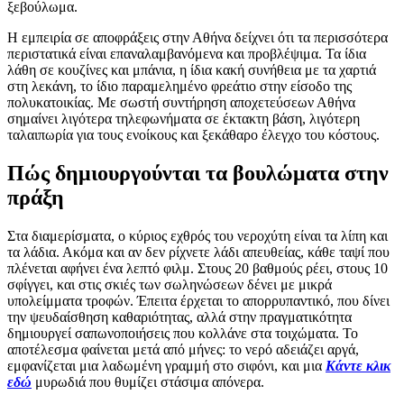
ξεβούλωμα.
Η εμπειρία σε αποφράξεις στην Αθήνα δείχνει ότι τα περισσότερα
περιστατικά είναι επαναλαμβανόμενα και προβλέψιμα. Τα ίδια
λάθη σε κουζίνες και μπάνια, η ίδια κακή συνήθεια με τα χαρτιά
στη λεκάνη, το ίδιο παραμελημένο φρεάτιο στην είσοδο της
πολυκατοικίας. Με σωστή συντήρηση αποχετεύσεων Αθήνα
σημαίνει λιγότερα τηλεφωνήματα σε έκτακτη βάση, λιγότερη
ταλαιπωρία για τους ενοίκους και ξεκάθαρο έλεγχο του κόστους.
Πώς δημιουργούνται τα βουλώματα στην
πράξη
Στα διαμερίσματα, ο κύριος εχθρός του νεροχύτη είναι τα λίπη και
τα λάδια. Ακόμα και αν δεν ρίχνετε λάδι απευθείας, κάθε ταψί που
πλένεται αφήνει ένα λεπτό φιλμ. Στους 20 βαθμούς ρέει, στους 10
σφίγγει, και στις σκιές των σωληνώσεων δένει με μικρά
υπολείμματα τροφών. Έπειτα έρχεται το απορρυπαντικό, που δίνει
την ψευδαίσθηση καθαριότητας, αλλά στην πραγματικότητα
δημιουργεί σαπωνοποιήσεις που κολλάνε στα τοιχώματα. Το
αποτέλεσμα φαίνεται μετά από μήνες: το νερό αδειάζει αργά,
εμφανίζεται μια λαδωμένη γραμμή στο σιφόνι, και μια
Κάντε κλικ
εδώ
μυρωδιά που θυμίζει στάσιμα απόνερα.