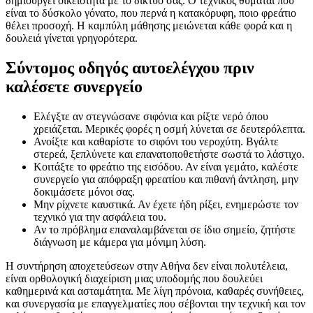
δημιουργεί οικειότητα με το δίκτυό σας. Ο τεχνικός θυμάται που
είναι το δύσκολο γόνατο, που περνά η κατακόρυφη, ποιο φρεάτιο
θέλει προσοχή. Η καμπύλη μάθησης μειώνεται κάθε φορά και η
δουλειά γίνεται γρηγορότερα.
Σύντομος οδηγός αυτοελέγχου πριν
καλέσετε συνεργείο
Ελέγξτε αν στεγνώσανε σιφόνια και ρίξτε νερό όπου
χρειάζεται. Μερικές φορές η οσμή λύνεται σε δευτερόλεπτα.
Ανοίξτε και καθαρίστε το σιφόνι του νεροχύτη. Βγάλτε
στερεά, ξεπλύνετε και επανατοποθετήστε σωστά το λάστιχο.
Κοιτάξτε το φρεάτιο της εισόδου. Αν είναι γεμάτο, καλέστε
συνεργείο για απόφραξη φρεατίου και πιθανή άντληση, μην
δοκιμάσετε μόνοι σας.
Μην ρίχνετε καυστικά. Αν έχετε ήδη ρίξει, ενημερώστε τον
τεχνικό για την ασφάλεια του.
Αν το πρόβλημα επαναλαμβάνεται σε ίδιο σημείο, ζητήστε
διάγνωση με κάμερα για μόνιμη λύση.
Η συντήρηση αποχετεύσεων στην Αθήνα δεν είναι πολυτέλεια,
είναι ορθολογική διαχείριση μιας υποδομής που δουλεύει
καθημερινά και ασταμάτητα. Με λίγη πρόνοια, καθαρές συνήθειες,
και συνεργασία με επαγγελματίες που σέβονται την τεχνική και τον