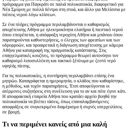
πρόγραμμα για Παγκράτι σε παλιά πολυκατοικία, διαφορετικό για
Νέα Σμύρνη με πολλά δέντρα στη στοά, και άλλο για Μελίσσια με
πιέσεις νερού λόγω κλίσεων.
Σε ένα πλήρες πρόγραμμα περιλαμβάνονται ο καθαρισμός
αποχέτευσης Αθήνα με ηλεκτροκίνητα ελατήρια ή πιεστικό νερού
όπου επιτρέπεται, η απόφραξη νεροχύτη Αθήνα και μπάνιου όπου
παρατηρούνται καθυστερήσεις, ο έλεγχος των φρεατίων και των
υδρορροών, και προαιρετικά η διάγνωση αποχέτευσης με κάμερα
Αθήνα για καταγραφή της πραγματικής κατάστασης. Στις
επαγγελματικές κουζίνες, το πρόγραμμα θεωρεί αυτονόητο τον
καθαρισμό λιποσυλλέκτη και τακτικό ξέπλυμα με ζεστό νερό
υψηλής πίεσης.
Για τις πολυκατοικίες, η συντήρηση περιλαμβάνει επίσης ένα
μητρώο. Καταγράφεται η ημερομηνία, ο κλάδος που καθαρίστηκε,
η μέθοδος, και τυχόν παρατηρήσεις. Έτσι αποφεύγονται οι
ατέρμονες συζητήσεις στη συνέλευση για το αν και πότε έγινε κάτι.
Η αποφρακτική εταιρεία Αθήνα που κρατάει αρχείο βοηθά την
πολυκατοικία να βλέπει τάσεις, όπως επαναλαμβανόμενες
αποφράξεις σε συγκεκριμένο διαμέρισμα ή συχνές υπερχειλίσεις
σε βροχή.
Τι να περιμένει κανείς από μια καλή