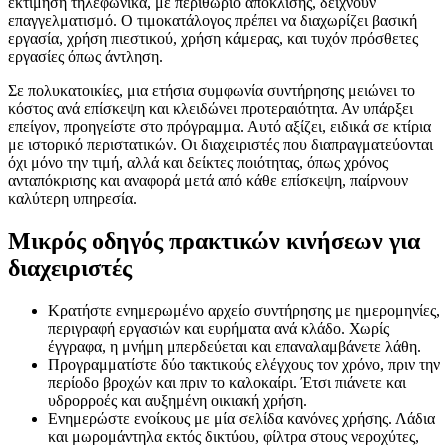
εκτίμηση τηλεφωνικά, με περιθώριο απόκλισης, δείχνουν
επαγγελματισμό. Ο τιμοκατάλογος πρέπει να διαχωρίζει βασική
εργασία, χρήση πιεστικού, χρήση κάμερας, και τυχόν πρόσθετες
εργασίες όπως άντληση.
Σε πολυκατοικίες, μια ετήσια συμφωνία συντήρησης μειώνει το
κόστος ανά επίσκεψη και κλειδώνει προτεραιότητα. Αν υπάρξει
επείγον, προηγείστε στο πρόγραμμα. Αυτό αξίζει, ειδικά σε κτίρια
με ιστορικό περιστατικών. Οι διαχειριστές που διαπραγματεύονται
όχι μόνο την τιμή, αλλά και δείκτες ποιότητας, όπως χρόνος
ανταπόκρισης και αναφορά μετά από κάθε επίσκεψη, παίρνουν
καλύτερη υπηρεσία.
Μικρός οδηγός πρακτικών κινήσεων για
διαχειριστές
Κρατήστε ενημερωμένο αρχείο συντήρησης με ημερομηνίες,
περιγραφή εργασιών και ευρήματα ανά κλάδο. Χωρίς
έγγραφα, η μνήμη μπερδεύεται και επαναλαμβάνετε λάθη.
Προγραμματίστε δύο τακτικούς ελέγχους τον χρόνο, πριν την
περίοδο βροχών και πριν το καλοκαίρι. Έτσι πιάνετε και
υδρορροές και αυξημένη οικιακή χρήση.
Ενημερώστε ενοίκους με μία σελίδα κανόνες χρήσης. Λάδια
και μωρομάντηλα εκτός δικτύου, φίλτρα στους νεροχύτες,