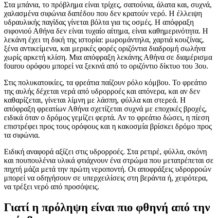
Στα μπάνια, το πρόβλημα είναι τρίχες, σαπούνια, άλατα και, συχνά,
χαλασμένα σιφώνια δαπέδου που δεν κρατούν νερό. Η έλλειψη
υδραυλικής παγίδας γίνεται βόλτα για τις οσμές. Η απόφραξη
σιφονιού Αθήνα δεν είναι τυχαίο αίτημα, είναι καθημερινότητα. Η
λεκάνη έχει τη δική της ιστορία: μωρομάντηλα, χαρτιά κουζίνας,
ξένα αντικείμενα, και μερικές φορές οριζόντια διαδρομή σωλήνα
χωρίς αρκετή κλίση. Μια απόφραξη λεκάνης Αθήνα σε διαμέρισμα
fourου ορόφου μπορεί να ξεκινά από το οριζόντιο δίκτυο του 3ου.
Στις πολυκατοικίες, τα φρεάτια παίζουν ρόλο κόμβου. Το φρεάτιο
της αυλής δέχεται νερά από υδρορροές και απόνερα, και αν δεν
καθαρίζεται, γίνεται λίμνη με λάσπη, φύλλα και στερεά. Η
απόφραξη φρεατίων Αθήνα σχετίζεται συχνά με εποχικές βροχές,
ειδικά όταν ο δρόμος γεμίζει φερτά. Αν το φρεάτιο δώσει, η πίεση
επιστρέφει προς τους ορόφους και η κακοσμία βρίσκει δρόμο προς
τα σιφώνια.
Ειδική αναφορά αξίζει στις υδρορροές. Στα ρετιρέ, φύλλα, σκόνη
και πουπουλένια υλικά φτιάχνουν ένα στρώμα που μετατρέπεται σε
πηχτή μάζα μετά την πρώτη νεροποντή. Οι αποφράξεις υδρορροών
μπορεί να οδηγήσουν σε υπερχειλίσεις στη βεράντα ή, χειρότερα,
να τρέξει νερό από προσόψεις.
Γιατί η πρόληψη είναι πιο φθηνή από την