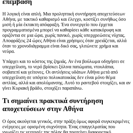
επέμβαση
Η λογική είναι απλή. Μια προληπτική συντήρηση αποχετεύσεων
Αθήνα, με τακτικό καθαρισμό και έλεγχο, κοστίζει συνήθως όσο
μισή ή μία έκτακτη απόφραξη. Ένα συνεργείο που έρχεται
προγραμματισμένα μπορεί να καθαρίσει κάθε κατακόρυφη και
οριζόντια σε μια ώρα, χωρίς πανικό, χωρίς υπερχρεώσεις νύχτας.
Αποφράξεις 24 ώρες Αθήνα είναι χρήσιμες όταν χρειάζεται, αλλά
όταν το χρονοδιάγραμμα είναι δικό σας, γλιτώνετε χρήμα και
νεύρα.
Υπάρχει και το κόστος της ζημιάς. Αν ένα βούλωμα οδηγήσει σε
υπερχείλιση, το νερό βρίσκει ξύλινα πατώματα, ντουλάπια,
σοβατεπί και γείτονες. Οι αντλήσεις υδάτων Αθήνα μετά από
υπερχείλιση σε υπόγειο πολυκατοικίας δεν είναι μόνο θέμα
αντλίας, αλλά και απολύμανσης. Αυτό το ραντεβού στοιχίζει, και αν
γίνει Κυριακή βράδυ, στοιχίζει παραπάνω.
Τι σημαίνει πρακτικά συντήρηση
αποχετεύσεων στην Αθήνα
Ο όρος ακούγεται γενικός, στην πράξη όμως αφορά συγκεκριμένες
ενέργειες με ορισμένη συχνότητα. Ένας επαγγελματίας που
γνωρίζει τις γειτονιές της πόλης θα προτείνει διαφορετικό