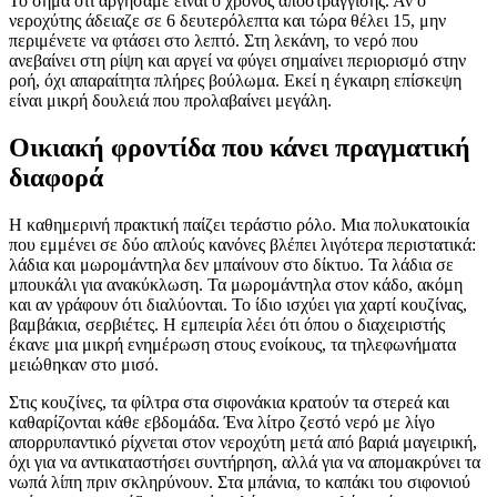
Το σήμα ότι αργήσαμε είναι ο χρόνος αποστράγγισης. Αν ο
νεροχύτης άδειαζε σε 6 δευτερόλεπτα και τώρα θέλει 15, μην
περιμένετε να φτάσει στο λεπτό. Στη λεκάνη, το νερό που
ανεβαίνει στη ρίψη και αργεί να φύγει σημαίνει περιορισμό στην
ροή, όχι απαραίτητα πλήρες βούλωμα. Εκεί η έγκαιρη επίσκεψη
είναι μικρή δουλειά που προλαβαίνει μεγάλη.
Οικιακή φροντίδα που κάνει πραγματική
διαφορά
Η καθημερινή πρακτική παίζει τεράστιο ρόλο. Μια πολυκατοικία
που εμμένει σε δύο απλούς κανόνες βλέπει λιγότερα περιστατικά:
λάδια και μωρομάντηλα δεν μπαίνουν στο δίκτυο. Τα λάδια σε
μπουκάλι για ανακύκλωση. Τα μωρομάντηλα στον κάδο, ακόμη
και αν γράφουν ότι διαλύονται. Το ίδιο ισχύει για χαρτί κουζίνας,
βαμβάκια, σερβιέτες. Η εμπειρία λέει ότι όπου ο διαχειριστής
έκανε μια μικρή ενημέρωση στους ενοίκους, τα τηλεφωνήματα
μειώθηκαν στο μισό.
Στις κουζίνες, τα φίλτρα στα σιφονάκια κρατούν τα στερεά και
καθαρίζονται κάθε εβδομάδα. Ένα λίτρο ζεστό νερό με λίγο
απορρυπαντικό ρίχνεται στον νεροχύτη μετά από βαριά μαγειρική,
όχι για να αντικαταστήσει συντήρηση, αλλά για να απομακρύνει τα
νωπά λίπη πριν σκληρύνουν. Στα μπάνια, το καπάκι του σιφονιού