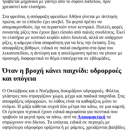
τραβιέται μηχανικά με γάντζο από το σιφόνι δαπέδου, πριν
χρειαστεί καν ελατήριο.
Στα φρεάτια, η απόφραξη φρεατίων Αθήνα γίνεται με άντληση
πρώτα, αν το επίπεδο έχει ανεβεί. Τα φερτά πρέπει να
απομακρυνθούν, όχι να περαστούν στον κεντρικό. Πολλές φορές
συναντάς ρίζες που έχουν βρει είσοδο από παλιές συνδέσεις. Εκεί
το ελατήριο με κοπτικό κεφάλι κάνει δουλειά, αλλά αν υπάρχουν
ρίζες, η κάμερα είναι απαραίτητη για να δεις την έκταση. Στις
αποφράξεις βόθρων, ειδικά σε παλιά οικήματα στα όρια του
λεκανοπεδίου, η άντληση και η απολύμανση πρέπει να γίνουν με
προσοχή, διαφορετικά το θέμα επανέρχεται σε εβδομάδες.
Όταν η βροχή κάνει παιχνίδι: υδρορροές
και υπόγεια
Ο Οκτώβριος και ο Νοέμβριος δοκιμάζουν υδρορροές. Φύλλα,
γλάστρες που στραγγίζουν χώμα, μέχρι και παιδικά παιχνίδια. Στις
αποφράξεις υδρορροών, το λάθος είναι να καθαρίζεις μόνο το
στόμιο. Η μάζα κάθεται συχνά δύο μέτρα πιο κάτω, σε μια καμπή.
Οι έμπειροι τεχνικοί έχουν ειδικά ακροφύσια για πιεστικά που
τραβούν τα φερτά προς τα πάνω, αντί να
Αποφρακτική
τα
σπρώχνουν στο δίκτυο. Τα υπόγεια, ειδικά σε περιοχές με
υψηλότερο υδροφόρο ορίζοντα ή με ράμπες, χρειάζονται βαλβίδες