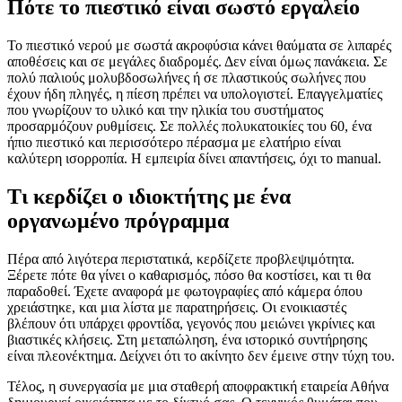
Πότε το πιεστικό είναι σωστό εργαλείο
Το πιεστικό νερού με σωστά ακροφύσια κάνει θαύματα σε λιπαρές
αποθέσεις και σε μεγάλες διαδρομές. Δεν είναι όμως πανάκεια. Σε
πολύ παλιούς μολυβδοσωλήνες ή σε πλαστικούς σωλήνες που
έχουν ήδη πληγές, η πίεση πρέπει να υπολογιστεί. Επαγγελματίες
που γνωρίζουν το υλικό και την ηλικία του συστήματος
προσαρμόζουν ρυθμίσεις. Σε πολλές πολυκατοικίες του 60, ένα
ήπιο πιεστικό και περισσότερο πέρασμα με ελατήριο είναι
καλύτερη ισορροπία. Η εμπειρία δίνει απαντήσεις, όχι το manual.
Τι κερδίζει ο ιδιοκτήτης με ένα
οργανωμένο πρόγραμμα
Πέρα από λιγότερα περιστατικά, κερδίζετε προβλεψιμότητα.
Ξέρετε πότε θα γίνει ο καθαρισμός, πόσο θα κοστίσει, και τι θα
παραδοθεί. Έχετε αναφορά με φωτογραφίες από κάμερα όπου
χρειάστηκε, και μια λίστα με παρατηρήσεις. Οι ενοικιαστές
βλέπουν ότι υπάρχει φροντίδα, γεγονός που μειώνει γκρίνιες και
βιαστικές κλήσεις. Στη μεταπώληση, ένα ιστορικό συντήρησης
είναι πλεονέκτημα. Δείχνει ότι το ακίνητο δεν έμεινε στην τύχη του.
Τέλος, η συνεργασία με μια σταθερή αποφρακτική εταιρεία Αθήνα