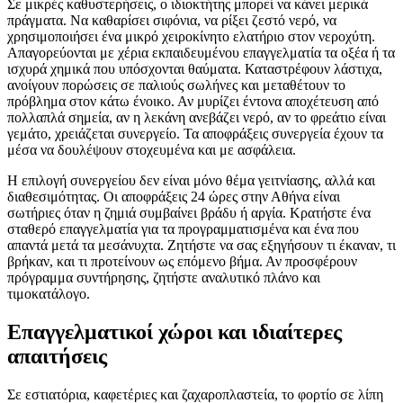
Σε μικρές καθυστερήσεις, ο ιδιοκτήτης μπορεί να κάνει μερικά
πράγματα. Να καθαρίσει σιφόνια, να ρίξει ζεστό νερό, να
χρησιμοποιήσει ένα μικρό χειροκίνητο ελατήριο στον νεροχύτη.
Απαγορεύονται με χέρια εκπαιδευμένου επαγγελματία τα οξέα ή τα
ισχυρά χημικά που υπόσχονται θαύματα. Καταστρέφουν λάστιχα,
ανοίγουν πορώσεις σε παλιούς σωλήνες και μεταθέτουν το
πρόβλημα στον κάτω ένοικο. Αν μυρίζει έντονα αποχέτευση από
πολλαπλά σημεία, αν η λεκάνη ανεβάζει νερό, αν το φρεάτιο είναι
γεμάτο, χρειάζεται συνεργείο. Τα αποφράξεις συνεργεία έχουν τα
μέσα να δουλέψουν στοχευμένα και με ασφάλεια.
Η επιλογή συνεργείου δεν είναι μόνο θέμα γειτνίασης, αλλά και
διαθεσιμότητας. Οι αποφράξεις 24 ώρες στην Αθήνα είναι
σωτήριες όταν η ζημιά συμβαίνει βράδυ ή αργία. Κρατήστε ένα
σταθερό επαγγελματία για τα προγραμματισμένα και ένα που
απαντά μετά τα μεσάνυχτα. Ζητήστε να σας εξηγήσουν τι έκαναν, τι
βρήκαν, και τι προτείνουν ως επόμενο βήμα. Αν προσφέρουν
πρόγραμμα συντήρησης, ζητήστε αναλυτικό πλάνο και
τιμοκατάλογο.
Επαγγελματικοί χώροι και ιδιαίτερες
απαιτήσεις
Σε εστιατόρια, καφετέριες και ζαχαροπλαστεία, το φορτίο σε λίπη