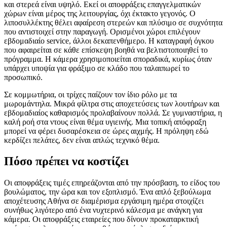
και στερεά είναι υψηλό. Εκεί οι αποφράξεις επαγγελματικών
χώρων είναι μέρος της λειτουργίας, όχι έκτακτο γεγονός. Ο
λιποσυλλέκτης θέλει αφαίρεση στερεών και πλύσιμο σε συχνότητα
που αντιστοιχεί στην παραγωγή. Ορισμένοι χώροι επιλέγουν
εβδομαδιαίο service, άλλοι δεκαπενθήμερο. Η καταγραφή όγκου
που αφαιρείται σε κάθε επίσκεψη βοηθά να βελτιστοποιηθεί το
πρόγραμμα. Η κάμερα χρησιμοποιείται σποραδικά, κυρίως όταν
υπάρχει υποψία για φράξιμο σε κλάδο που ταλαιπωρεί το
προσωπικό.
Σε κομμωτήρια, οι τρίχες παίζουν τον ίδιο ρόλο με τα
μωρομάντηλα. Μικρά φίλτρα στις αποχετεύσεις των λουτήρων και
εβδομαδιαίος καθαρισμός προλαβαίνουν πολλά. Σε γυμναστήρια, η
καλή ροή στα ντους είναι θέμα υγιεινής. Μια τοπική απόφραξη
μπορεί να φέρει δυσαρέσκεια σε ώρες αιχμής. Η πρόληψη εδώ
κερδίζει πελάτες, δεν είναι απλώς τεχνικό θέμα.
Πόσο πρέπει να κοστίζει
Οι αποφράξεις τιμές επηρεάζονται από την πρόσβαση, το είδος του
βουλώματος, την ώρα και τον εξοπλισμό. Ένα απλό ξεβούλωμα
αποχέτευσης Αθήνα σε διαμέρισμα εργάσιμη ημέρα στοιχίζει
συνήθως λιγότερο από ένα νυχτερινό κάλεσμα με ανάγκη για
κάμερα. Οι αποφράξεις εταιρείες που δίνουν προκαταρκτική