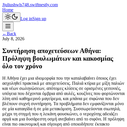
J
juliushwls748.swiftnestly.com
Home
Log in
Sign up
←
Back
July 8, 2026
Συντήρηση αποχετεύσεων Αθήνα:
Πρόληψη βουλωμάτων και κακοσμίας
όλο τον χρόνο
Η Αθήνα έχει μια ιδιομορφία που την καταλαβαίνει όποιος έχει
ασχοληθεί πρακτικά με αποχετεύσεις. Παλιά κτίρια με μίξη παλιών
και νέων σωληνώσεων, απότομες κλίσεις σε ορισμένες γειτονιές,
υπόγεια που δέχονται όμβρια από αυλές, κουζίνες που φορτώνονται
λίπη από καθημερινό μαγείρεμα, και μπάνια με σιφώνια που δεν
βλέπουν συχνή συντήρηση. Τα προβλήματα δεν εμφανίζονται μόνο
σε μία καταιγίδα ή σε μία μετακόμιση. Συσσωρεύονται σιωπηλά,
μέχρι τη στιγμή που η λεκάνη φουσκώνει, ο νεροχύτης αδειάζει
αργά και μια δυσάρεστη οσμή ανεβαίνει από το σιφόνι. Η πρόληψη
είναι πιο οικονομική και σίγουρη από οποιοδήποτε έκτακτο