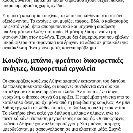
λάθος σύνδεση, ειδικά σε παλιά κτίρια που έχουν δεχθεί πολλές
μικροπαρεμβάσεις χωρίς σχέδιο.
Στη μικτή κακοσμία κουζίνας, τα λίπη που κάθονται στο σιφόνι
οξειδώνονται. Το ανοίγεις και μυρίζει τάφρος. Εδώ, ο καθαρισμός
με ζεστό νερό, ήπιο απορρυπαντικό και μηχανική αφαίρεση
υπολειμμάτων αλλάζει το τοπίο. Η μόνιμη λύση είναι να μη
φτάνουν λίπη στον σωλήνα. Έχουμε δει διαμερίσματα που έβαλαν
μικρά φίλτρα στα σιφονάκια και έριχναν τα λάδια σε μπουκάλι για
ανακύκλωση. Ένα χρόνο μετά, κανένα πρόβλημα.
Κουζίνα, μπάνιο, φρεάτιο: διαφορετικές
ανάγκες, διαφορετικά εργαλεία
Οι αποφράξεις κουζίνας Αθήνα απαιτούν κατανόηση του δικτύου.
Σε πολλές πολυκατοικίες, οι κουζίνες συνδέονται ανά δύο και
καταλήγουν σε κοινό οριζόντιο κλάδο. Αν ο fourος έχει αργό
νεροχύτη, ο threeος συχνά θα μυρίζει. Η παρέμβαση γίνεται από το
κατάλληλο άνοιγμα, όχι μόνο από τη βαλβίδα της κουζίνας. Αν μπει
λάθος εργαλείο σε λάθος σημείο, το βούλωμα απλά μετακινείται.
Το ελατήριο είναι καλό για διάλυση μαλακών υλικών, ενώ το
πιεστικό κάνει έκπλυση μεγαλύτερης διαδρομής. Οι αποφράξεις
μπάνιου Αθήνα έχουν άλλη προσέγγιση. Στο μπάνιο, οι τρίχες
μπερδεύονται με σαπουνολάσπη σε μια ελαστική μάζα. Συχνά