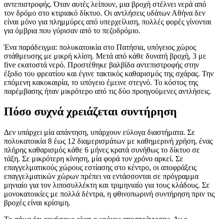
αντεπιστροφής. Όταν αυτές λείπουν, μια βροχή στέλνει νερά από
τον δρόμο στο κτιριακό δίκτυο. Οι αντλήσεις υδάτων Αθήνα δεν
είναι μόνο για πλημμύρες από υπερχείλιση, πολλές φορές γίνονται
για όμβρια που γύρισαν από το πεζοδρόμιο.
Ένα παράδειγμα: πολυκατοικία στο Πατήσια, υπόγειος χώρος
στάθμευσης με μικρή κλίση. Μετά από κάθε δυνατή βροχή, 3 με
five εκατοστά νερό. Προστέθηκε βαλβίδα αντεπιστροφής στην
έξοδο του φρεατίου και έγινε τακτικός καθαρισμός της σχάρας. Την
επόμενη κακοκαιρία, το υπόγειο έμεινε στεγνό. Το κόστος της
παρέμβασης ήταν μικρότερο από τις δύο προηγούμενες αντλήσεις.
Πόσο συχνά χρειάζεται συντήρηση
Δεν υπάρχει μία απάντηση, υπάρχουν εύλογα διαστήματα. Σε
πολυκατοικία 8 έως 12 διαμερισμάτων με καθημερινή χρήση, ένας
πλήρης καθαρισμός κάθε 6 μήνες κρατά συνήθως το δίκτυο σε
τάξη. Σε μικρότερη κίνηση, μία φορά τον χρόνο αρκεί. Σε
επαγγελματικούς χώρους εστίασης στο κέντρο, οι αποφράξεις
επαγγελματικών χώρων πρέπει να εντάσσονται σε πρόγραμμα
μηνιαίο για τον λιποσυλλέκτη και τριμηνιαίο για τους κλάδους. Σε
μονοκατοικίες με πολλά δέντρα, η φθινοπωρινή συντήρηση πριν τις
βροχές είναι κρίσιμη.