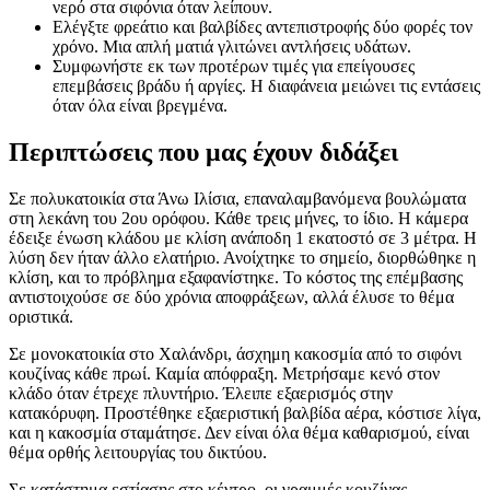
νερό στα σιφόνια όταν λείπουν.
Ελέγξτε φρεάτιο και βαλβίδες αντεπιστροφής δύο φορές τον
χρόνο. Μια απλή ματιά γλιτώνει αντλήσεις υδάτων.
Συμφωνήστε εκ των προτέρων τιμές για επείγουσες
επεμβάσεις βράδυ ή αργίες. Η διαφάνεια μειώνει τις εντάσεις
όταν όλα είναι βρεγμένα.
Περιπτώσεις που μας έχουν διδάξει
Σε πολυκατοικία στα Άνω Ιλίσια, επαναλαμβανόμενα βουλώματα
στη λεκάνη του 2ου ορόφου. Κάθε τρεις μήνες, το ίδιο. Η κάμερα
έδειξε ένωση κλάδου με κλίση ανάποδη 1 εκατοστό σε 3 μέτρα. Η
λύση δεν ήταν άλλο ελατήριο. Ανοίχτηκε το σημείο, διορθώθηκε η
κλίση, και το πρόβλημα εξαφανίστηκε. Το κόστος της επέμβασης
αντιστοιχούσε σε δύο χρόνια αποφράξεων, αλλά έλυσε το θέμα
οριστικά.
Σε μονοκατοικία στο Χαλάνδρι, άσχημη κακοσμία από το σιφόνι
κουζίνας κάθε πρωί. Καμία απόφραξη. Μετρήσαμε κενό στον
κλάδο όταν έτρεχε πλυντήριο. Έλειπε εξαερισμός στην
κατακόρυφη. Προστέθηκε εξαεριστική βαλβίδα αέρα, κόστισε λίγα,
και η κακοσμία σταμάτησε. Δεν είναι όλα θέμα καθαρισμού, είναι
θέμα ορθής λειτουργίας του δικτύου.
Σε κατάστημα εστίασης στο κέντρο, οι γραμμές κουζίνας