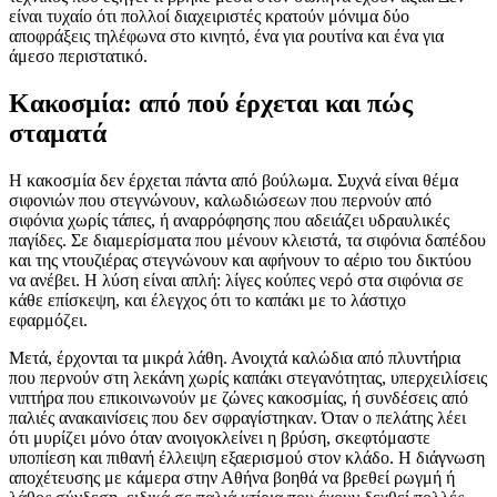
είναι τυχαίο ότι πολλοί διαχειριστές κρατούν μόνιμα δύο
αποφράξεις τηλέφωνα στο κινητό, ένα για ρουτίνα και ένα για
άμεσο περιστατικό.
Κακοσμία: από πού έρχεται και πώς
σταματά
Η κακοσμία δεν έρχεται πάντα από βούλωμα. Συχνά είναι θέμα
σιφονιών που στεγνώνουν, καλωδιώσεων που περνούν από
σιφόνια χωρίς τάπες, ή αναρρόφησης που αδειάζει υδραυλικές
παγίδες. Σε διαμερίσματα που μένουν κλειστά, τα σιφόνια δαπέδου
και της ντουζιέρας στεγνώνουν και αφήνουν το αέριο του δικτύου
να ανέβει. Η λύση είναι απλή: λίγες κούπες νερό στα σιφόνια σε
κάθε επίσκεψη, και έλεγχος ότι το καπάκι με το λάστιχο
εφαρμόζει.
Μετά, έρχονται τα μικρά λάθη. Ανοιχτά καλώδια από πλυντήρια
που περνούν στη λεκάνη χωρίς καπάκι στεγανότητας, υπερχειλίσεις
νιπτήρα που επικοινωνούν με ζώνες κακοσμίας, ή συνδέσεις από
παλιές ανακαινίσεις που δεν σφραγίστηκαν. Όταν ο πελάτης λέει
ότι μυρίζει μόνο όταν ανοιγοκλείνει η βρύση, σκεφτόμαστε
υποπίεση και πιθανή έλλειψη εξαερισμού στον κλάδο. Η διάγνωση
αποχέτευσης με κάμερα στην Αθήνα βοηθά να βρεθεί ρωγμή ή